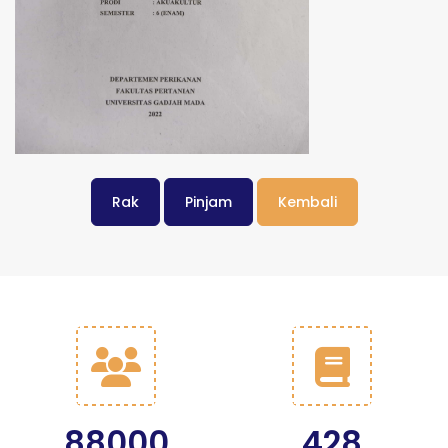
Rak
Pinjam
Kembali
88000
428