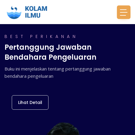
BEST PERIKANAN
BEST NUSA DEWA
Pertanggung Jawaban
Teknik Pembenihan Abalone
Bendahara Pengeluaran
(Haliotis squamata) dan...
Buku ini menjelaskan tentang pertanggung jawaban
Laporan ini menjelaskan tentang teknik pembenihan abalone
bendahara pengeluaran
dan tiram mutiara
Lihat Detail
Lihat Detail