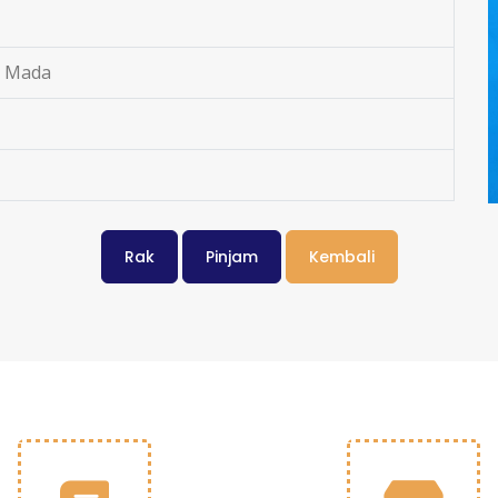
h Mada
Rak
Pinjam
Kembali