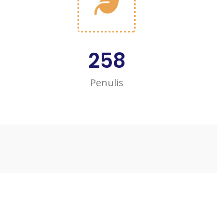
258
Penulis