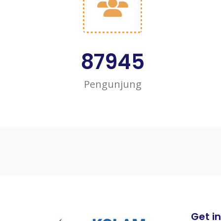
87945
Pengunjung
Get i