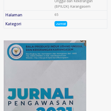
Unggul dan Kekerangan
(BPIU2K) Karangasem
Halaman
65
Kategori
Jurnal