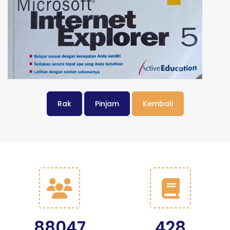
Rak
Pinjam
Kembali
88047
428